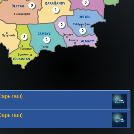
0
0
1
2
0
2
1
Сарыгаш)
Сарыгаш)