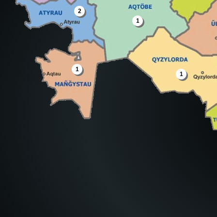
2
1
1
1