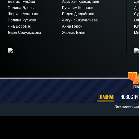
Бектас Тұяқбай
Асылхан Қарсақпаев
Дм
Полина Эдель
Русалим Қоппаев
Дә
Шерхан Ахметқан
Ерден Ділдәбеков
Сұ
Полина Рускова
Ақжүніс Әбдуәлиева
Әл
Яна Боровик
Анна Горон
Юл
Әдел Сәдуақасова
Жалғас Екпін
Ми
ГЛАВНАЯ
НОВОСТИ
При копирован