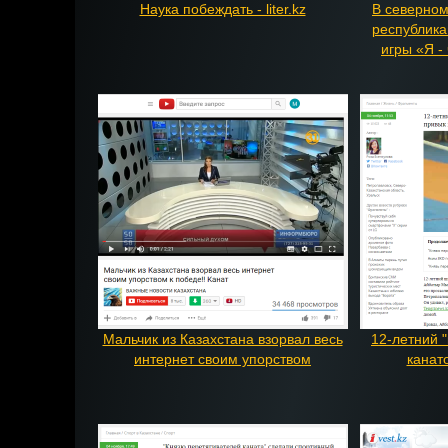
Наука побеждать - liter.kz
В северном
республика
игры «Я - 
Мальчик из Казахстана взорвал весь
12-летний 
интернет своим упорством
канато