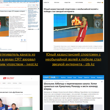
тягиватель каната из
Юный казахстанский спортсмен с
а в кедах CR7 взорвал
необычайной волей к победе стал
им упорством - ivest.kz
звездой интернета - ztb.kz