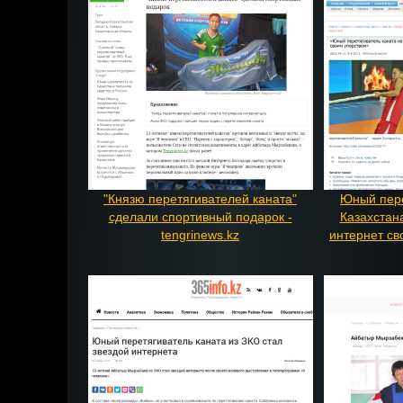
"Князю перетягивателей каната"
Юный пере
сделали спортивный подарок -
Казахстан
tengrinews.kz
интернет сво