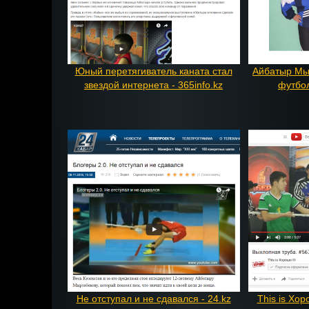
Юный перетягиватель каната стал
Айбатыр Мыр
звездой интернета - 365info.kz
футбол
Не отступал и не сдавался - 24.kz
This is Хо