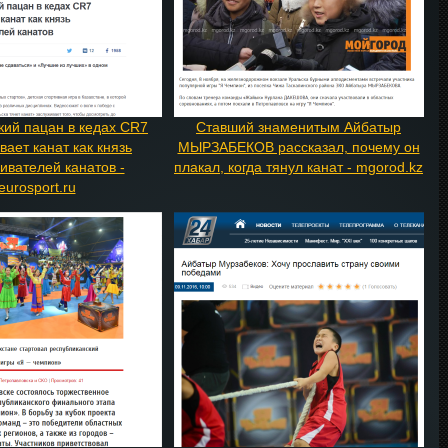
кий пацан в кедах CR7
Ставший знаменитым Айбатыр
вает канат как князь
МЫРЗАБЕКОВ рассказал, почему он
ивателей канатов -
плакал, когда тянул канат - mgorod.kz
eurosport.ru