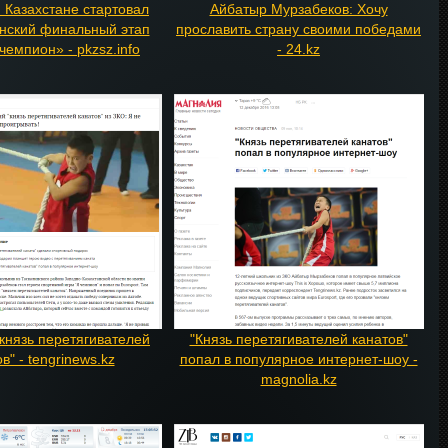
 Казахстане стартовал
Айбатыр Мурзабеков: Хочу
нский финальный этап
прославить страну своими победами
чемпион» - pkzsz.info
- 24.kz
"князь перетягивателей
"Князь перетягивателей канатов"
в" - tengrinews.kz
попал в популярное интернет-шоу -
magnolia.kz