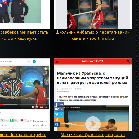
забеков мечтает стать
Школьник Айбатыр о перетягивании
истом - kazday.kz
каната - sport.mail.ru
рошо. Выхлопная труба.
Мальчик из Уральска растрогал