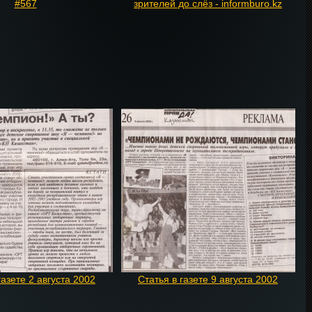
#567
зрителей до слёз - informburo.kz
газете 2 августа 2002
Статья в газете 9 августа 2002