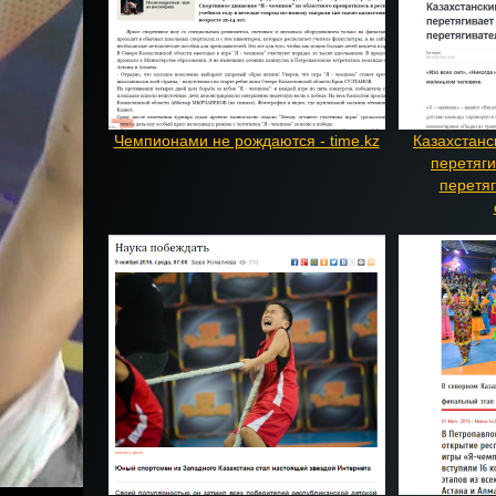
Чемпионами не рождаются - time.kz
Казахстанс
перетяги
перетяг