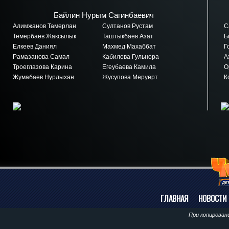
Байлин Нурым Сагинбаевич
Алимжанов Тамерлан
Султанов Рустам
Са
Темербаев Жаксылык
Таштыкбаев Азат
Бо
Елкеев Даниял
Махмед Махаббат
Го
Рамазанова Самал
Кабилова Гульнора
Ах
Троеглазова Карина
Егеубаева Камила
Ор
Жумабаев Нурлыхан
Жусупова Меруерт
Ко
ГЛАВНАЯ
НОВОСТИ
При копирован